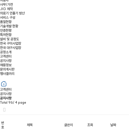
자동차
사무/가전
JIG 제작
의료기 인출기 방산
서비스 구성
품질현황
기술개발 현황
인증현황
특허현황
설비 및 공정도
한국 구미사업장
한국 대구사업장
공정소개
고객센터
공지사항
채용정보
문의게시판
행사갤러리
고객센터
공지사항
공지사항
Total 96/
4 page
번
제목
글쓴이
조회
날짜
호