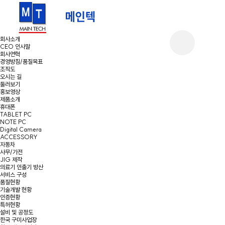
회사소개
CEO 인사말
회사연혁
경영방침/품질목표
조직도
오시는 길
둘러보기
홍보영상
제품소개
휴대폰
TABLET PC
NOTE PC
Digital Camera
ACCESSORY
자동차
사무/가전
JIG 제작
의료기 인출기 방산
서비스 구성
품질현황
기술개발 현황
인증현황
특허현황
설비 및 공정도
한국 구미사업장