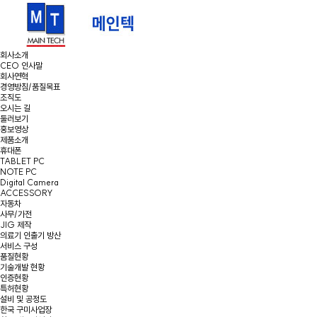
회사소개
CEO 인사말
회사연혁
경영방침/품질목표
조직도
오시는 길
둘러보기
홍보영상
제품소개
휴대폰
TABLET PC
NOTE PC
Digital Camera
ACCESSORY
자동차
사무/가전
JIG 제작
의료기 인출기 방산
서비스 구성
품질현황
기술개발 현황
인증현황
특허현황
설비 및 공정도
한국 구미사업장