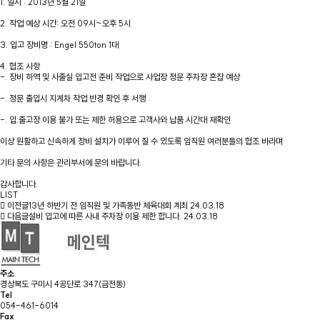
1. 일시 : 2013년 5월 21일
2. 작업 예상 시간: 오전 09시~오후 5시
3. 입고 장비명 : Engel 550ton 1대
4. 협조 사항
-. 장비 하역 및 사출실 입고전 준비 작업으로 사업장 정문 주차장 혼잡 예상
-. 정문 출입시 지게차 작업 반경 확인 후 서행
-. 입.출고장 이용 불가 또는 제한 허용으로 고객사와 납품 시간대 재확인
이상 원활하고 신속하게 장비 설치가 이루어 질 수 있도록 임직원 여러분들의 협조 바라며
기타 문의 사항은 관리부서에 문의 바랍니다.
감사합니다.
LIST
이전글
13년 하반기 전 임직원 및 가족동반 체육대회 계최
24.03.18
다음글
설비 입고에 따른 사내 주차장 이용 제한 합니다.
24.03.18
주소
경상북도 구미시 4공단로 347(금전동)
Tel
054-461-6014
Fax