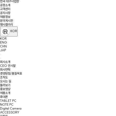
한국 대구사업장
공정소개
고객센터
공지사항
채용정보
문의게시판
행사갤러리
KOR
KOR
ENG
CHN
JAP
회사소개
CEO 인사말
회사연혁
경영방침/품질목표
조직도
오시는 길
둘러보기
홍보영상
제품소개
휴대폰
TABLET PC
NOTE PC
Digital Camera
ACCESSORY