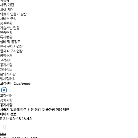
자동차
사무/가전
JIG 제작
의료기 인출기 방산
서비스 구성
품질현황
기술개발 현황
인증현황
특허현황
설비 및 공정도
한국 구미사업장
한국 대구사업장
공정소개
고객센터
공지사항
채용정보
문의게시판
행사갤러리
고객센터
Customer
고객센터
공지사항
공지사항
사출기 입고에 따른 안전 점검 및 출하장 이용 제한
페이지 정보
24-03-18 16:43
본문