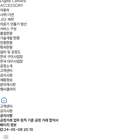
Digital Camera
ACCESSORY
자동차
사무/가전
JIG 제작
의료기 인출기 방산
서비스 구성
품질현황
기술개발 현황
인증현황
특허현황
설비 및 공정도
한국 구미사업장
한국 대구사업장
공정소개
고객센터
공지사항
채용정보
문의게시판
행사갤러리
고객센터
공지사항
공지사항
공정거래 업무 원칙 기준 공정 거래 협약서
페이지 정보
24-05-08 20:10