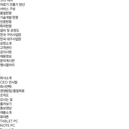
JIG 제작
의료기 인출기 방산
서비스 구성
품질현황
기술개발 현황
인증현황
특허현황
설비 및 공정도
한국 구미사업장
한국 대구사업장
공정소개
고객센터
공지사항
채용정보
문의게시판
행사갤러리
회사소개
CEO 인사말
회사연혁
경영방침/품질목표
조직도
오시는 길
둘러보기
홍보영상
제품소개
휴대폰
TABLET PC
NOTE PC