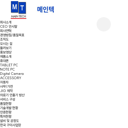
회사소개
CEO 인사말
회사연혁
경영방침/품질목표
조직도
오시는 길
둘러보기
홍보영상
제품소개
휴대폰
TABLET PC
NOTE PC
Digital Camera
ACCESSORY
자동차
사무/가전
JIG 제작
의료기 인출기 방산
서비스 구성
품질현황
기술개발 현황
인증현황
특허현황
설비 및 공정도
한국 구미사업장